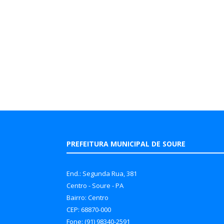
PREFEITURA MUNICIPAL DE SOURE
End.: Segunda Rua, 381
Centro - Soure - PA
Bairro: Centro
CEP: 68870-000
Fone: (91) 98340-2591