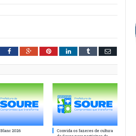
tter
Facebook
Google+
Pinterest
LinkedIn
Tumblr
Email
 Blanc 2026
Convida os fazeres de cultura