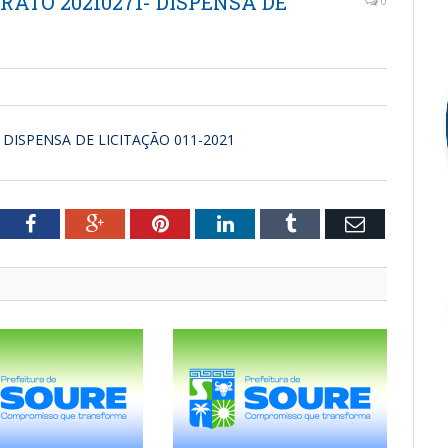
RATO 20210271- DISPENSA DE
0
 DISPENSA DE LICITAÇÃO 011-2021
tter
Facebook
Google+
Pinterest
LinkedIn
Tumblr
Email