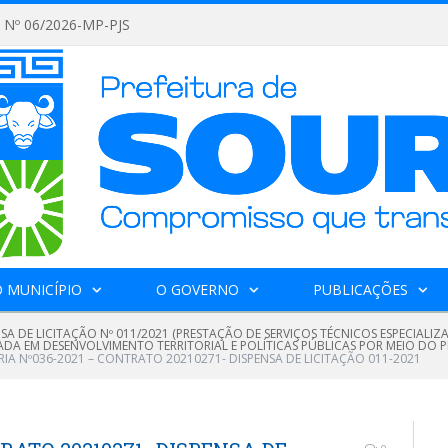
Nº 06/2026-MP-PJS
 MUNICÍPIO
O GOVERNO
PUBLICAÇÕES
SA DE LICITAÇÃO Nº 011/2021 (PRESTAÇÃO DE SERVIÇOS TÉCNICOS ESPECIALIZ
IZADA EM DESENVOLVIMENTO TERRITORIAL E POLÍTICAS PÚBLICAS POR MEIO D
IA Nº036-2021 – CONTRATO 20210271- DISPENSA DE LICITAÇÃO 011-2021