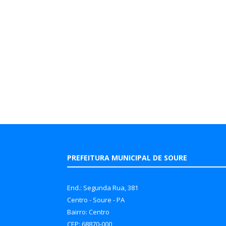
PREFEITURA MUNICIPAL DE SOURE
End.: Segunda Rua, 381
Centro - Soure - PA
Bairro: Centro
CEP: 68870-000