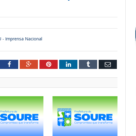
- Imprensa Nacional
tter
Facebook
Google+
Pinterest
LinkedIn
Tumblr
Email