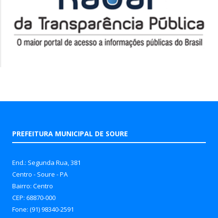
PREFEITURA MUNICIPAL DE SOURE
End.: Segunda Rua, 381
Centro - Soure - PA
Bairro: Centro
CEP: 68870-000
Fone: (91) 98340-2591