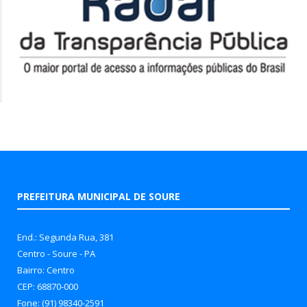
PREFEITURA MUNICIPAL DE SOURE
End.: Segunda Rua, 381
Centro - Soure - PA
Bairro: Centro
CEP: 68870-000
Fone: (91) 98340-2591