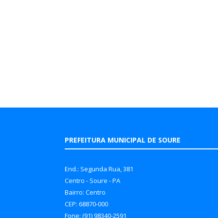
PREFEITURA MUNICIPAL DE SOURE
End.: Segunda Rua, 381
Centro - Soure - PA
Bairro: Centro
CEP: 68870-000
Fone: (91) 98340-2591