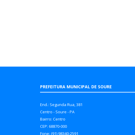
PREFEITURA MUNICIPAL DE SOURE
End.: Segunda Rua, 381
Centro - Soure - PA
Bairro: Centro
CEP: 68870-000
Fone: (91) 98340-2591