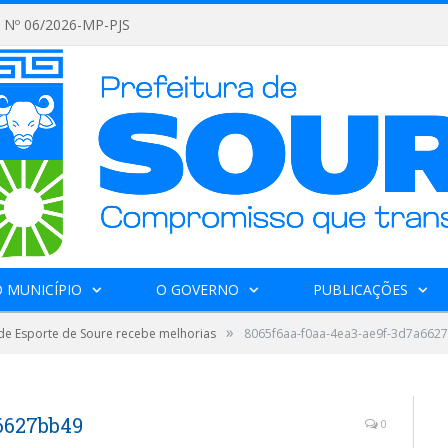
Nº 06/2026-MP-PJS
 MUNICÍPIO
O GOVERNO
PUBLICAÇÕES
»
de Esporte de Soure recebe melhorias
8065f6aa-f0aa-4ea3-ae9f-3d7a662
6627bb49
0