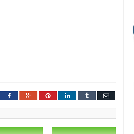
tter
Facebook
Google+
Pinterest
LinkedIn
Tumblr
Email