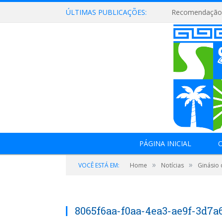
ÚLTIMAS PUBLICAÇÕES:
Recomendação 
PÁGINA INICIAL
O
»
»
VOCÊ ESTÁ EM:
Home
Notícias
Ginásio 
8065f6aa-f0aa-4ea3-ae9f-3d7a