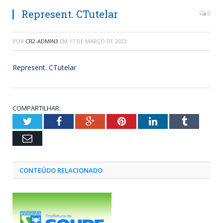
Represent. CTutelar
0
POR
CR2-ADMIN3
EM
17 DE MARÇO DE 2023
Represent. CTutelar
COMPARTILHAR:
Twitter
Facebook
Google+
Pinterest
LinkedIn
Tumblr
Email
CONTEÚDO RELACIONADO