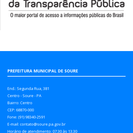
PREFEITURA MUNICIPAL DE SOURE
End.: Segunda Rua, 381
Centro - Soure - PA
Bairro: Centro
CEP: 68870-000
Fone: (91) 98340-2591
E-mail: contato@soure.pa.gov.br
Horário de atendimento: 07:30 às 13:30