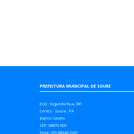
PREFEITURA MUNICIPAL DE SOURE
End.: Segunda Rua, 381
Centro - Soure - PA
Bairro: Centro
CEP: 68870-000
Fone: (91) 98340-2591