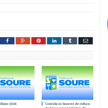
tter
Facebook
Google+
Pinterest
LinkedIn
Tumblr
Email
 Blanc 2026
Convida os fazeres de cultura