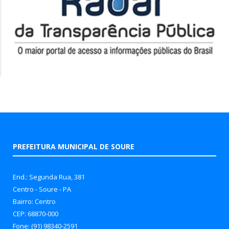
PREFEITURA MUNICIPAL DE SOURE
End.: Segunda Rua, 381
Centro - Soure - PA
Bairro: Centro
CEP: 68870-000
Fone: (91) 98340-2591