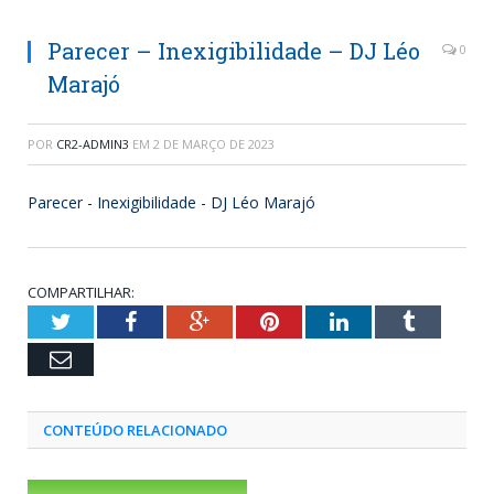
Parecer – Inexigibilidade – DJ Léo
0
Marajó
POR
CR2-ADMIN3
EM
2 DE MARÇO DE 2023
Parecer - Inexigibilidade - DJ Léo Marajó
COMPARTILHAR:
Twitter
Facebook
Google+
Pinterest
LinkedIn
Tumblr
Email
CONTEÚDO RELACIONADO