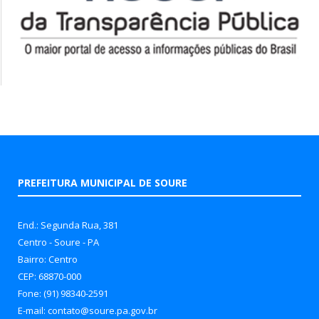
PREFEITURA MUNICIPAL DE SOURE
End.: Segunda Rua, 381
Centro - Soure - PA
Bairro: Centro
CEP: 68870-000
Fone: (91) 98340-2591
E-mail: contato@soure.pa.gov.br