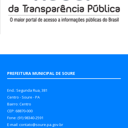
PREFEITURA MUNICIPAL DE SOURE
End.: Segunda Rua, 381
Centro - Soure - PA
Bairro: Centro
CEP: 68870-000
Fone: (91) 98340-2591
E-mail: contato@soure.pa.gov.br