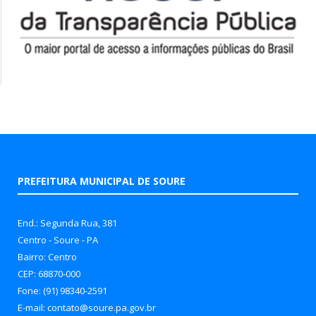
PREFEITURA MUNICIPAL DE SOURE
End.: Segunda Rua, 381
Centro - Soure - PA
Bairro: Centro
CEP: 68870-000
Fone: (91) 98340-2591
E-mail: contato@soure.pa.gov.br