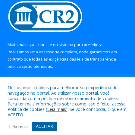
Muito mais que
criar site
ou
sistema para prefeituras
!
Realizamos uma
assessoria
completa, onde garantimos em
contrato que todas as exigências das
leis de transparência
pública
serão atendidas.
Conheça o
PNTP
e o
Radar da Transparência Pública
Nós usamos cookies para melhorar sua experiência de
navegação no portal. Ao utilizar nosso portal, você
concorda com a política de monitoramento de cookies.
Para ter mais informações sobre como isso é feito, acesse
Política de cookies (
Leia mais
). Se você concorda, clique em
Todos os direitos reservados a Prefeitura Municipal de Soure.
ACEITO.
Mapa do Site
Acessar Área Administrativa
ACEITAR
Leia mais
Acessar Webmail