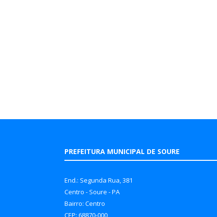
PREFEITURA MUNICIPAL DE SOURE
End.: Segunda Rua, 381
Centro - Soure - PA
Bairro: Centro
CEP: 68870-000