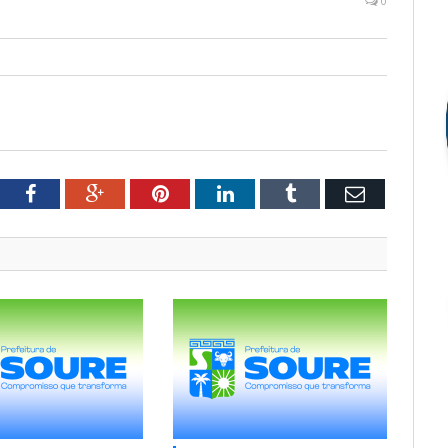
0
tter
Facebook
Google+
Pinterest
LinkedIn
Tumblr
Email