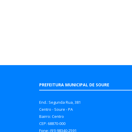
PREFEITURA MUNICIPAL DE SOURE
End.: Segunda Rua, 381
Centro - Soure - PA
Bairro: Centro
CEP: 68870-000
Fone: (91) 98340-2591