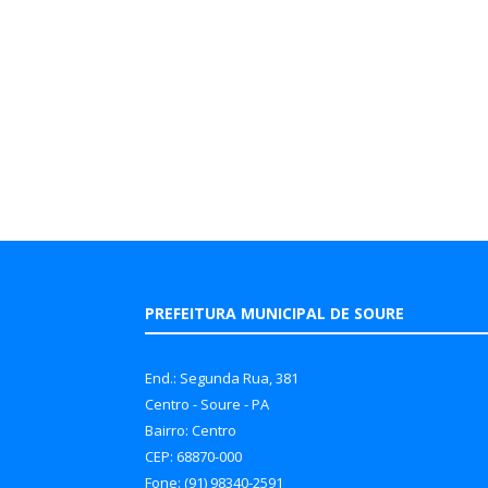
PREFEITURA MUNICIPAL DE SOURE
End.: Segunda Rua, 381
Centro - Soure - PA
Bairro: Centro
CEP: 68870-000
Fone: (91) 98340-2591