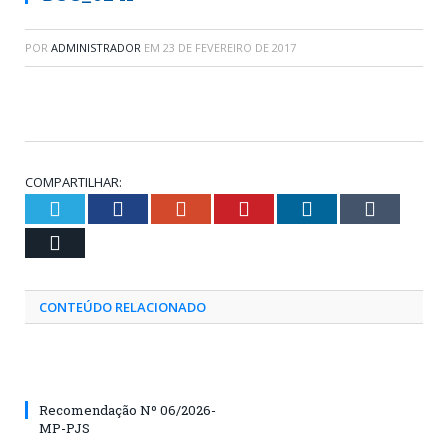
POR
ADMINISTRADOR
EM
23 DE FEVEREIRO DE 2017
COMPARTILHAR:
Twitter
Facebook
Google+
Pinterest
LinkedIn
Tumblr
Email
CONTEÚDO RELACIONADO
Recomendação Nº 06/2026-
MP-PJS