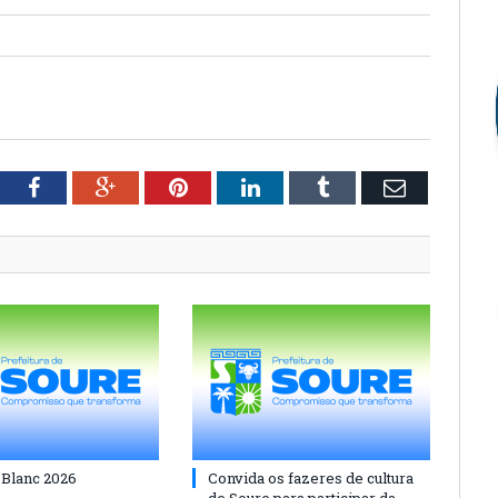
tter
Facebook
Google+
Pinterest
LinkedIn
Tumblr
Email
 Blanc 2026
Convida os fazeres de cultura