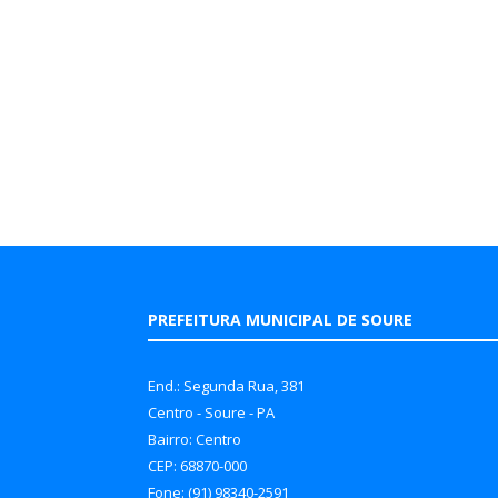
PREFEITURA MUNICIPAL DE SOURE
End.: Segunda Rua, 381
Centro - Soure - PA
Bairro: Centro
CEP: 68870-000
Fone: (91) 98340-2591