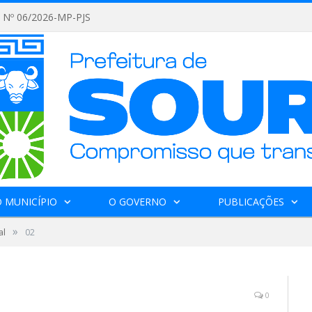
Nº 06/2026-MP-PJS
 MUNICÍPIO
O GOVERNO
PUBLICAÇÕES
»
al
02
0