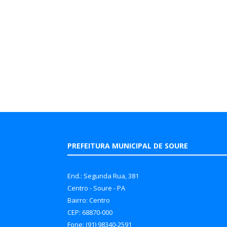
PREFEITURA MUNICIPAL DE SOURE
End.: Segunda Rua, 381
Centro - Soure - PA
Bairro: Centro
CEP: 68870-000
Fone: (91) 98340-2591