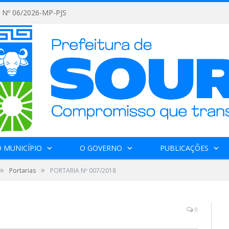
Nº 06/2026-MP-PJS
 MUNICÍPIO
O GOVERNO
PUBLICAÇÕES
»
»
Portarias
PORTARIA Nº 007/2018
0