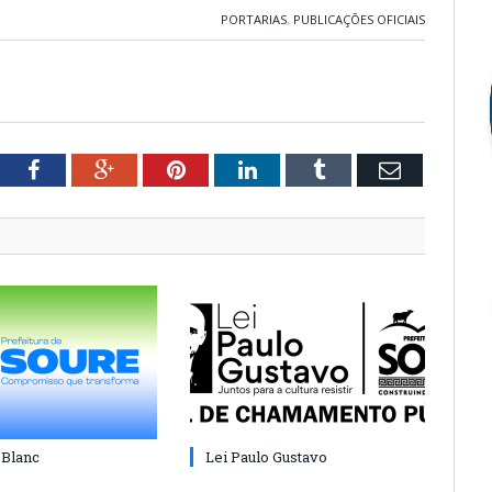
PORTARIAS
,
PUBLICAÇÕES OFICIAIS
tter
Facebook
Google+
Pinterest
LinkedIn
Tumblr
Email
 Blanc
Lei Paulo Gustavo