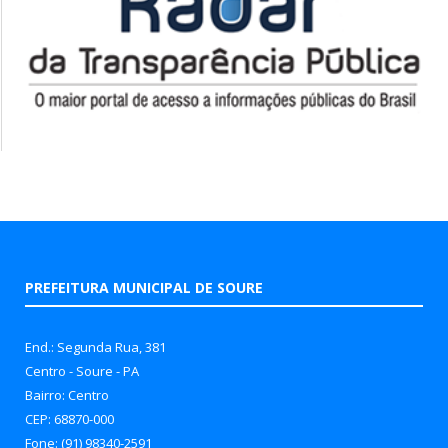
PREFEITURA MUNICIPAL DE SOURE
End.: Segunda Rua, 381
Centro - Soure - PA
Bairro: Centro
CEP: 68870-000
Fone: (91) 98340-2591