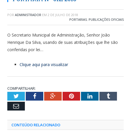
POR
ADMINISTRADOR
EM
2 DE JULHO DE 2018
PORTARIAS
,
PUBLICAÇÕES OFICIAIS
O Secretario Municipal de Administração, Senhor João
Henrique Da Silva, usando de suas atribuições que lhe são
conferidas por lei…
Clique aqui para visualizar
COMPARTILHAR:
Twitter
Facebook
Google+
Pinterest
LinkedIn
Tumblr
Email
CONTEÚDO RELACIONADO