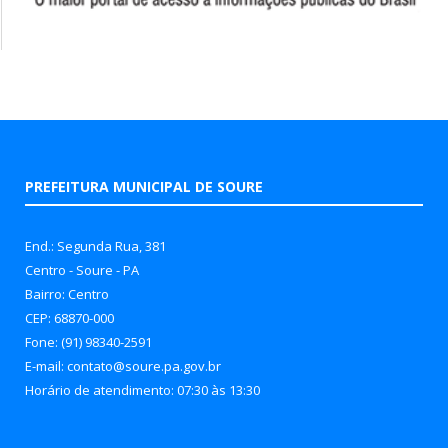
PREFEITURA MUNICIPAL DE SOURE
End.: Segunda Rua, 381
Centro - Soure - PA
Bairro: Centro
CEP: 68870-000
Fone: (91) 98340-2591
E-mail: contato@soure.pa.gov.br
Horário de atendimento: 07:30 às 13:30