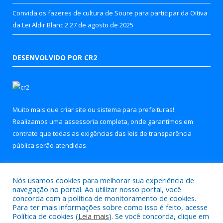
Convida os fazeres de cultura de Soure para participar da Oitiva
da Lei Aldir Blanc 2
27 de agosto de 2025
DESENVOLVIDO POR CR2
Muito mais que
criar site
ou
sistema para prefeituras
!
Realizamos uma
assessoria
completa, onde garantimos em
contrato que todas as exigências das
leis de transparência
pública
serão atendidas.
Conheça o
PNTP
e o
Radar da Transparência Pública
Nós usamos cookies para melhorar sua experiência de
navegação no portal. Ao utilizar nosso portal, você
concorda com a política de monitoramento de cookies.
Para ter mais informações sobre como isso é feito, acesse
Política de cookies (
Leia mais
). Se você concorda, clique em
Todos os direitos reservados a Prefeitura Municipal de Soure.