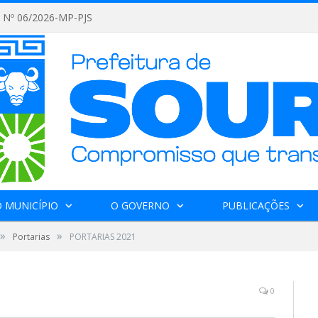
Nº 06/2026-MP-PJS
 MUNICÍPIO
O GOVERNO
PUBLICAÇÕES
»
»
Portarias
PORTARIAS 2021
0