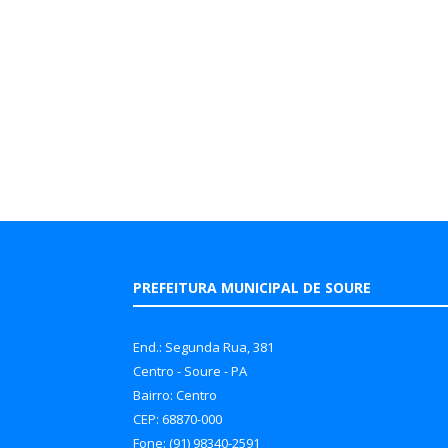
PREFEITURA MUNICIPAL DE SOURE
End.: Segunda Rua, 381
Centro - Soure - PA
Bairro: Centro
CEP: 68870-000
Fone: (91) 98340-2591