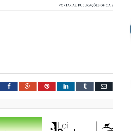
PORTARIAS
,
PUBLICAÇÕES OFICIAIS
tter
Facebook
Google+
Pinterest
LinkedIn
Tumblr
Email