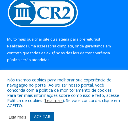
Muito mais que
criar site
ou
sistema para prefeituras
!
Realizamos uma
assessoria
completa, onde garantimos em
contrato que todas as exigências das
leis de transparência
pública
serão atendidas.
Conheça o
PNTP
e o
Radar da Transparência Pública
Nós usamos cookies para melhorar sua experiência de
navegação no portal. Ao utilizar nosso portal, você
concorda com a política de monitoramento de cookies.
Para ter mais informações sobre como isso é feito, acesse
Política de cookies (
Leia mais
). Se você concorda, clique em
Todos os direitos reservados a Prefeitura Municipal de Soure.
ACEITO.
Mapa do Site
Acessar Área Administrativa
ACEITAR
Leia mais
Acessar Webmail