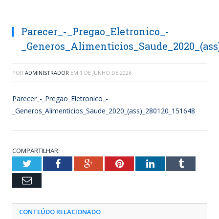
Parecer_-_Pregao_Eletronico_-
_Generos_Alimenticios_Saude_2020_(ass
POR
ADMINISTRADOR
EM
1 DE JUNHO DE 2026
Parecer_-_Pregao_Eletronico_-
_Generos_Alimenticios_Saude_2020_(ass)_280120_151648
COMPARTILHAR:
Twitter
Facebook
Google+
Pinterest
LinkedIn
Tumblr
Email
CONTEÚDO RELACIONADO