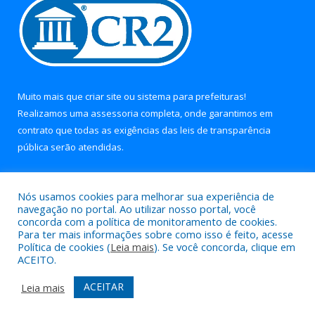
Muito mais que
criar site
ou
sistema para prefeituras
!
Realizamos uma
assessoria
completa, onde garantimos em
contrato que todas as exigências das
leis de transparência
pública
serão atendidas.
Conheça o
PNTP
e o
Radar da Transparência Pública
Nós usamos cookies para melhorar sua experiência de
navegação no portal. Ao utilizar nosso portal, você
concorda com a política de monitoramento de cookies.
Para ter mais informações sobre como isso é feito, acesse
Política de cookies (
Leia mais
). Se você concorda, clique em
Todos os direitos reservados a Prefeitura Municipal de Soure.
ACEITO.
Mapa do Site
Acessar Área Administrativa
ACEITAR
Leia mais
Acessar Webmail