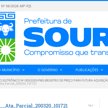
Nº 06/2026-MP-PJS
 MUNICÍPIO
O GOVERNO
PUBLICAÇÕES
O ELETRÔNICO Nº 003/2020-PMS (REGISTRO DE PREÇO PARA FUTURA AQUISIÇÃO
Ata_Parcial_200320_101721
__Ata_Parcial_200320_101721
0