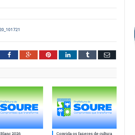
320_101721
tter
Facebook
Google+
Pinterest
LinkedIn
Tumblr
Email
 Blanc 2026
Convida os fazeres de cultura