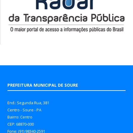
PREFEITURA MUNICIPAL DE SOURE
End.: Segunda Rua, 381
Centro - Soure - PA
Bairro: Centro
CEP: 68870-000
Fone: (91) 98340-2591