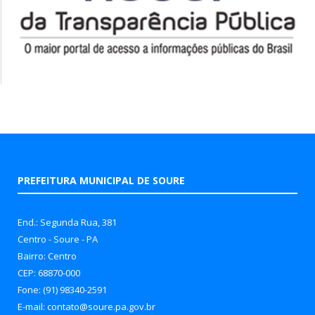
PREFEITURA MUNICIPAL DE SOURE
End.: Segunda Rua, 381
Centro - Soure - PA
Bairro: Centro
CEP: 68870-000
Fone: (91) 98340-2591
E-mail: contato@soure.pa.gov.br