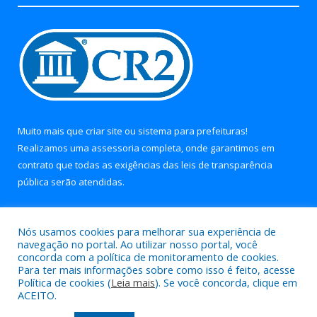
Muito mais que
criar site
ou
sistema para prefeituras
!
Realizamos uma
assessoria
completa, onde garantimos em
contrato que todas as exigências das
leis de transparência
pública
serão atendidas.
Conheça o
PNTP
e o
Radar da Transparência Pública
Nós usamos cookies para melhorar sua experiência de
navegação no portal. Ao utilizar nosso portal, você
concorda com a política de monitoramento de cookies.
Para ter mais informações sobre como isso é feito, acesse
Política de cookies (
Leia mais
). Se você concorda, clique em
Todos os direitos reservados a Prefeitura Municipal de Soure.
ACEITO.