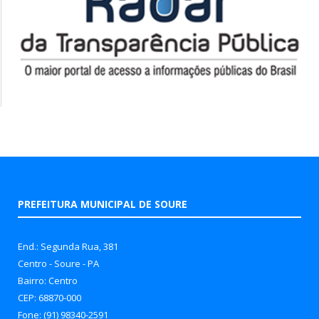
PREFEITURA MUNICIPAL DE SOURE
End.: Segunda Rua, 381
Centro - Soure - PA
Bairro: Centro
CEP: 68870-000
Fone: (91) 98340-2591