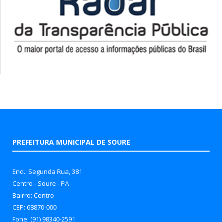
PREFEITURA MUNICIPAL DE SOURE
End.: Segunda Rua, 381
Centro - Soure - PA
Bairro: Centro
CEP: 68870-000
Fone: (91) 98340-2591