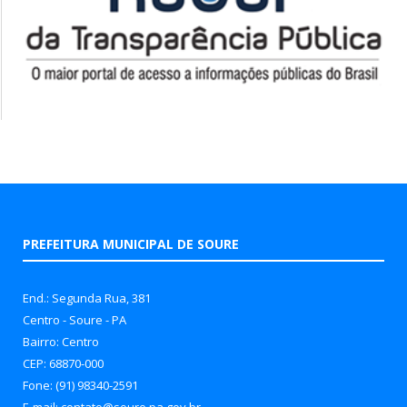
PREFEITURA MUNICIPAL DE SOURE
End.: Segunda Rua, 381
Centro - Soure - PA
Bairro: Centro
CEP: 68870-000
Fone: (91) 98340-2591
E-mail: contato@soure.pa.gov.br