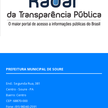
PREFEITURA MUNICIPAL DE SOURE
End.: Segunda Rua, 381
Centro - Soure - PA
Bairro: Centro
CEP: 68870-000
Fone: (91) 98340-2591