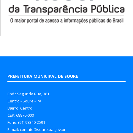
PREFEITURA MUNICIPAL DE SOURE
End.: Segunda Rua, 381
Centro - Soure - PA
Bairro: Centro
CEP: 68870-000
Fone: (91) 98340-2591
E-mail: contato@soure.pa.gov.br