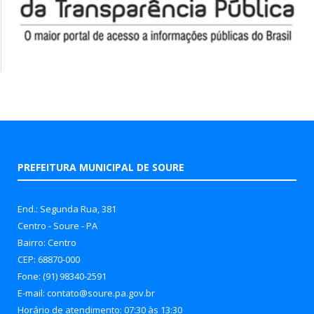
PREFEITURA MUNICIPAL DE SOURE
End.: Segunda Rua, 381
Centro - Soure - PA
Bairro: Centro
CEP: 68870-000
Fone: (91) 98340-2591
E-mail: contato@soure.pa.gov.br
Horário de atendimento: 07:30 às 13:30