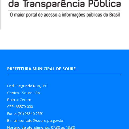
PREFEITURA MUNICIPAL DE SOURE
End.: Segunda Rua, 381
Centro - Soure - PA
Bairro: Centro
CEP: 68870-000
Fone: (91) 98340-2591
E-mail: contato@soure.pa.gov.br
Horário de atendimento: 07:30 às 13:30