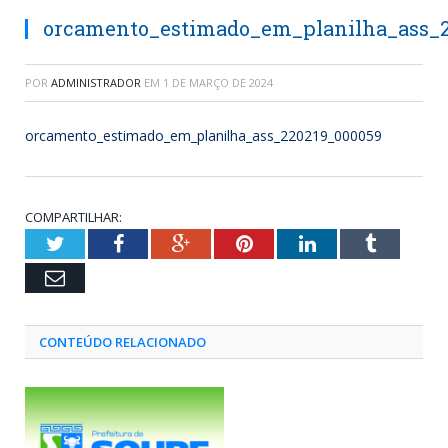
orcamento_estimado_em_planilha_ass_2
POR
ADMINISTRADOR
EM
1 DE MARÇO DE 2024
orcamento_estimado_em_planilha_ass_220219_000059
COMPARTILHAR:
Twitter
Facebook
Google+
Pinterest
LinkedIn
Tumblr
Email
CONTEÚDO RELACIONADO