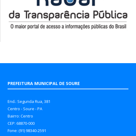
PREFEITURA MUNICIPAL DE SOURE
End.: Segunda Rua, 381
Centro - Soure - PA
Bairro: Centro
CEP: 68870-000
Fone: (91) 98340-2591