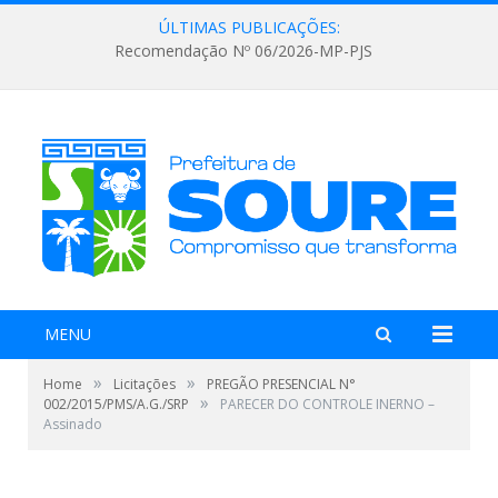
ÚLTIMAS PUBLICAÇÕES:
Recomendação Nº 06/2026-MP-PJS
MENU
»
»
Home
Licitações
PREGÃO PRESENCIAL N°
»
002/2015/PMS/A.G./SRP
PARECER DO CONTROLE INERNO –
Assinado