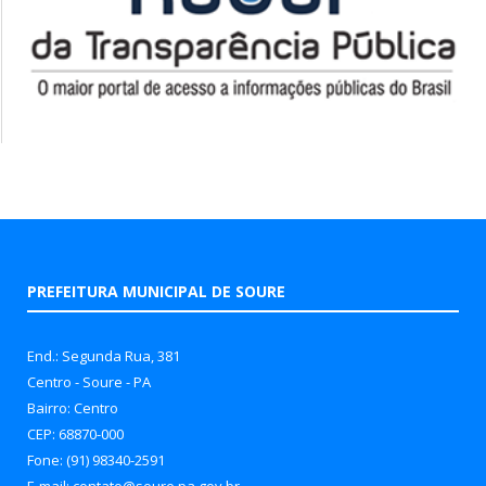
PREFEITURA MUNICIPAL DE SOURE
End.: Segunda Rua, 381
Centro - Soure - PA
Bairro: Centro
CEP: 68870-000
Fone: (91) 98340-2591
E-mail: contato@soure.pa.gov.br