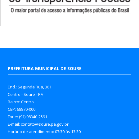
PREFEITURA MUNICIPAL DE SOURE
End.: Segunda Rua, 381
Centro - Soure - PA
Bairro: Centro
CEP: 68870-000
Fone: (91) 98340-2591
E-mail: contato@soure.pa.gov.br
Horário de atendimento: 07:30 às 13:30