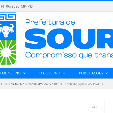
Nº 06/2026-MP-PJS
 MUNICÍPIO
O GOVERNO
PUBLICAÇÕES
»
 PRESENCIAL N° 002/2016/PMS/A.G./SRP
contrato pp002 ASSINADO
0