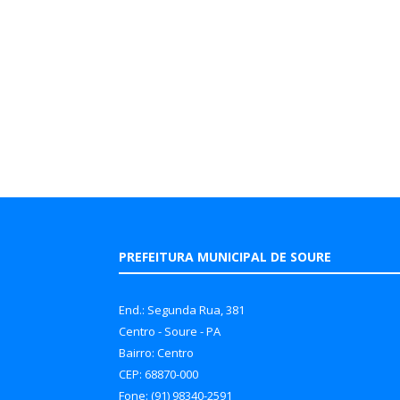
PREFEITURA MUNICIPAL DE SOURE
End.: Segunda Rua, 381
Centro - Soure - PA
Bairro: Centro
CEP: 68870-000
Fone: (91) 98340-2591