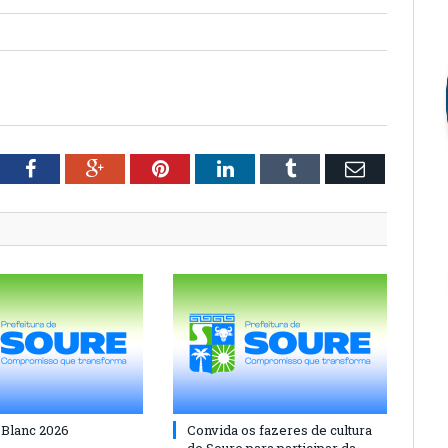
tter
Facebook
Google+
Pinterest
LinkedIn
Tumblr
Email
 Blanc 2026
Convida os fazeres de cultura