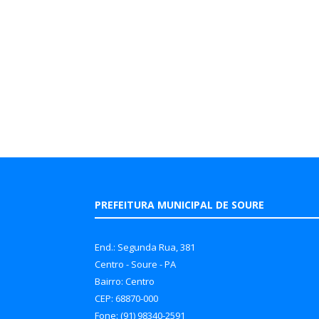
PREFEITURA MUNICIPAL DE SOURE
End.: Segunda Rua, 381
Centro - Soure - PA
Bairro: Centro
CEP: 68870-000
Fone: (91) 98340-2591