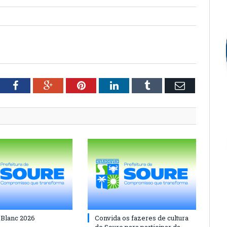
tter
Facebook
Google+
Pinterest
LinkedIn
Tumblr
Email
 Blanc 2026
Convida os fazeres de cultura