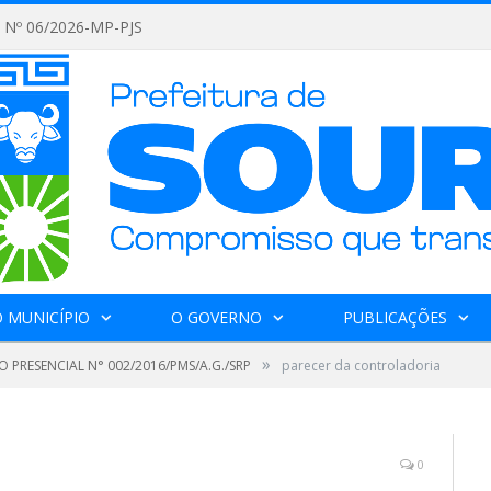
Nº 06/2026-MP-PJS
 MUNICÍPIO
O GOVERNO
PUBLICAÇÕES
»
 PRESENCIAL N° 002/2016/PMS/A.G./SRP
parecer da controladoria
0