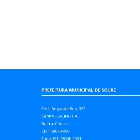
PREFEITURA MUNICIPAL DE SOURE
End.: Segunda Rua, 381
Centro - Soure - PA
Bairro: Centro
CEP: 68870-000
Fone: (91) 98340-2591