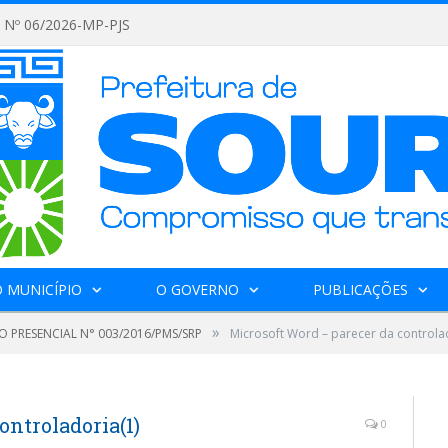
Nº 06/2026-MP-PJS
 MUNICÍPIO
O GOVERNO
PUBLICAÇÕES
»
O PRESENCIAL N° 003/2016/PMS/SRP
Microsoft Word – parecer da controla
ontroladoria(1)
0