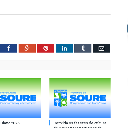
tter
Facebook
Google+
Pinterest
LinkedIn
Tumblr
Email
 Blanc 2026
Convida os fazeres de cultura