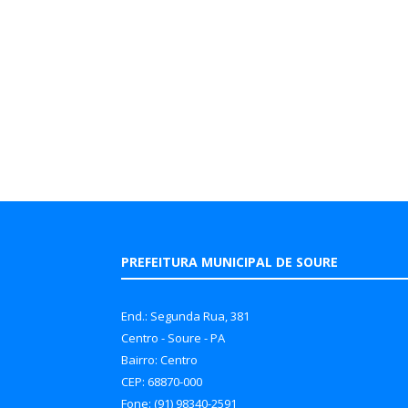
PREFEITURA MUNICIPAL DE SOURE
End.: Segunda Rua, 381
Centro - Soure - PA
Bairro: Centro
CEP: 68870-000
Fone: (91) 98340-2591