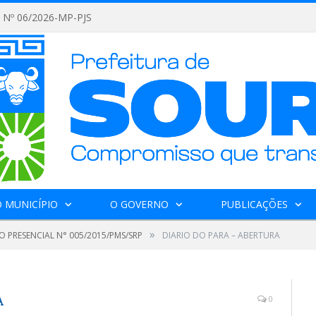
Nº 06/2026-MP-PJS
 MUNICÍPIO
O GOVERNO
PUBLICAÇÕES
»
O PRESENCIAL N° 005/2015/PMS/SRP
DIARIO DO PARA – ABERTURA
A
0