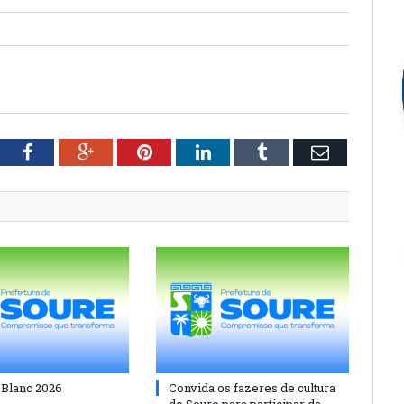
tter
Facebook
Google+
Pinterest
LinkedIn
Tumblr
Email
 Blanc 2026
Convida os fazeres de cultura