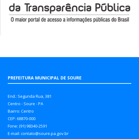
PREFEITURA MUNICIPAL DE SOURE
End.: Segunda Rua, 381
Centro - Soure - PA
Bairro: Centro
CEP: 68870-000
Fone: (91) 98340-2591
E-mail: contato@soure.pa.gov.br