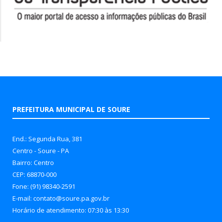
PREFEITURA MUNICIPAL DE SOURE
End.: Segunda Rua, 381
Centro - Soure - PA
Bairro: Centro
CEP: 68870-000
Fone: (91) 98340-2591
E-mail: contato@soure.pa.gov.br
Horário de atendimento: 07:30 às 13:30