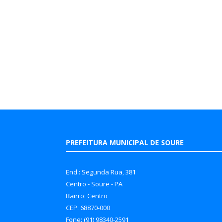
PREFEITURA MUNICIPAL DE SOURE
End.: Segunda Rua, 381
Centro - Soure - PA
Bairro: Centro
CEP: 68870-000
Fone: (91) 98340-2591