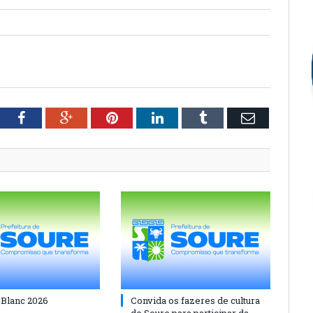
tter
Facebook
Google+
Pinterest
LinkedIn
Tumblr
Email
 Blanc 2026
Convida os fazeres de cultura