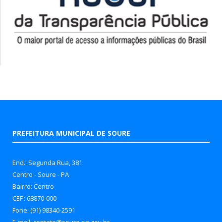
PREFEITURA MUNICIPAL DE SOURE
End.: Segunda Rua, 381
Centro - Soure - PA
Bairro: Centro
CEP: 68870-000
Fone: (91) 98340-2591
E-mail: contato@soure.pa.gov.br