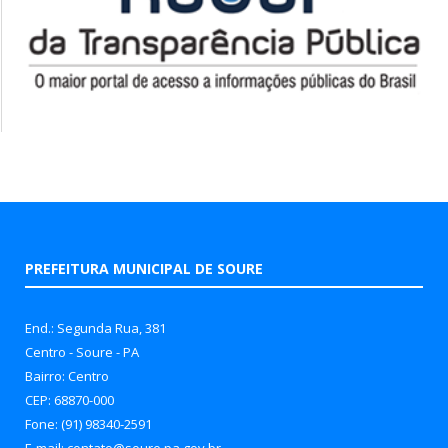
PREFEITURA MUNICIPAL DE SOURE
End.: Segunda Rua, 381
Centro - Soure - PA
Bairro: Centro
CEP: 68870-000
Fone: (91) 98340-2591
E-mail: contato@soure.pa.gov.br