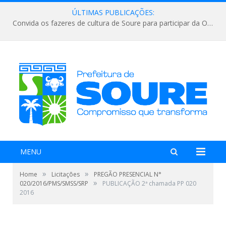
ÚLTIMAS PUBLICAÇÕES:
Convida os fazeres de cultura de Soure para participar da Oitiva da Lei Aldir Blanc 2
MENU
»
»
Home
Licitações
PREGÃO PRESENCIAL N°
»
020/2016/PMS/SMSS/SRP
PUBLICAÇÃO 2ª chamada PP 020
2016